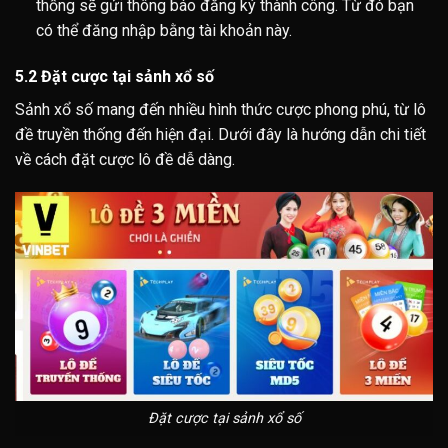
thống sẽ gửi thông báo đăng ký thành công. Từ đó bạn
có thể đăng nhập bằng tài khoản này.
5.2 Đặt cược tại sảnh xổ số
Sảnh xổ số mang đến nhiều hình thức cược phong phú, từ lô
đề truyền thống đến hiện đại. Dưới đây là hướng dẫn chi tiết
về cách đặt cược lô đề dễ dàng.
Đặt cược tại sảnh xổ số