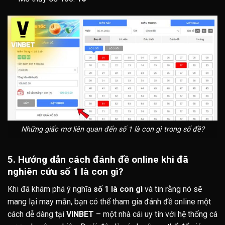
Những giấc mơ liên quan đến số 1 là con gì trong số đề?
5. Hướng dẫn cách đánh đề online khi đã
nghiên cứu số 1 là con gì?
Khi đã khám phá ý nghĩa
số 1 là con gì
và tin rằng nó sẽ
mang lại may mắn, bạn có thể tham gia đánh đề online một
cách dễ dàng tại
VINBET
– một nhà cái uy tín với hệ thống cá