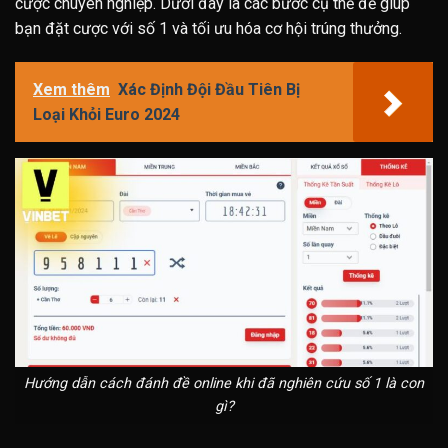
cược chuyên nghiệp. Dưới đây là các bước cụ thể để giúp
bạn đặt cược với số 1 và tối ưu hóa cơ hội trúng thưởng.
Xem thêm
Xác Định Đội Đầu Tiên Bị
Loại Khỏi Euro 2024
Hướng dẫn cách đánh đề online khi đã nghiên cứu số 1 là con
gì?