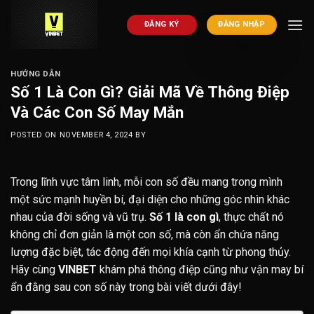
Skip
to
ĐĂNG KÝ
ĐĂNG NHẬP
content
HƯỚNG DẪN
Số 1 Là Con Gì? Giải Mã Về Thông Điệp
Và Các Con Số May Mắn
POSTED ON
NOVEMBER 4, 2024
BY
Trong lĩnh vực tâm linh, mỗi con số đều mang trong mình
một sức mạnh huyền bí, đại diện cho những góc nhìn khác
nhau của đời sống và vũ trụ.
Số 1 là con gì
, thực chất nó
không chỉ đơn giản là một con số, mà còn ẩn chứa năng
lượng đặc biệt, tác động đến mọi khía cạnh từ phong thủy.
Hãy cùng
VINBET
khám phá thông điệp cũng như vận may bí
ẩn đằng sau con số này trong bài viết dưới đây!