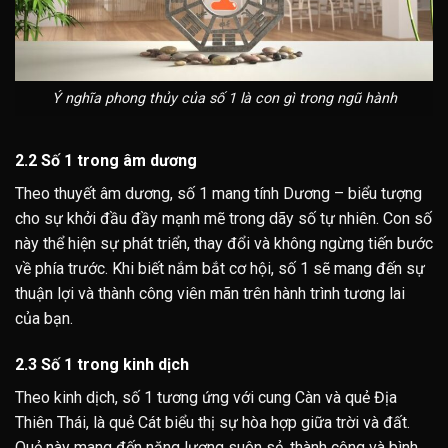
Ý nghĩa phong thủy của số 1 là con gì trong ngũ hành
2.2 Số 1 trong âm dương
Theo thuyết âm dương, số 1 mang tính Dương – biểu tượng
cho sự khởi đầu đầy mạnh mẽ trong dãy số tự nhiên. Con số
này thể hiện sự phát triển, thay đổi và không ngừng tiến bước
về phía trước. Khi biết nắm bắt cơ hội, số 1 sẽ mang đến sự
thuận lợi và thành công viên mãn trên hành trình tương lai
của bạn.
2.3 Số 1 trong kinh dịch
Theo kinh dịch, số 1 tương ứng với cung Càn và quẻ Địa
Thiên Thái, là quẻ Cát biểu thị sự hòa hợp giữa trời và đất.
Quẻ này mang đến năng lượng suôn sẻ, thành công và bình