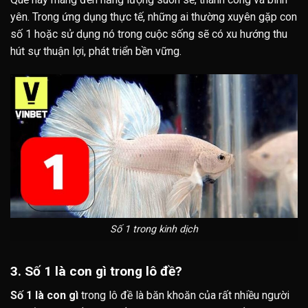
yên. Trong ứng dụng thực tế, những ai thường xuyên gặp con
số 1 hoặc sử dụng nó trong cuộc sống sẽ có xu hướng thu
hút sự thuận lợi, phát triển bền vững.
Số 1 trong kinh dịch
3. Số 1 là con gì trong lô đề?
Số 1 là con gì
trong lô đề là băn khoăn của rất nhiều người