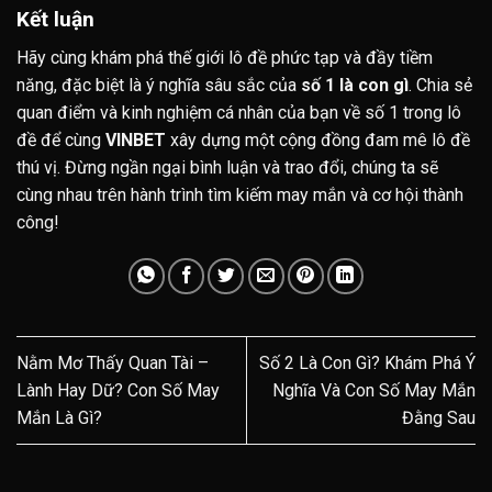
Kết luận
Hãy cùng khám phá thế giới lô đề phức tạp và đầy tiềm
năng, đặc biệt là ý nghĩa sâu sắc của
số 1 là con gì
. Chia sẻ
quan điểm và kinh nghiệm cá nhân của bạn về số 1 trong lô
đề để cùng
VINBET
xây dựng một cộng đồng đam mê lô đề
thú vị. Đừng ngần ngại bình luận và trao đổi, chúng ta sẽ
cùng nhau trên hành trình tìm kiếm may mắn và cơ hội thành
công!
Nằm Mơ Thấy Quan Tài –
Số 2 Là Con Gì? Khám Phá Ý
Lành Hay Dữ? Con Số May
Nghĩa Và Con Số May Mắn
Mắn Là Gì?
Đằng Sau