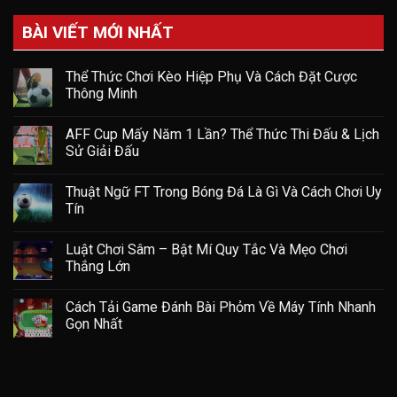
BÀI VIẾT MỚI NHẤT
Thể Thức Chơi Kèo Hiệp Phụ Và Cách Đặt Cược
Thông Minh
AFF Cup Mấy Năm 1 Lần? Thể Thức Thi Đấu & Lịch
Sử Giải Đấu
Thuật Ngữ FT Trong Bóng Đá Là Gì Và Cách Chơi Uy
Tín
Luật Chơi Sâm – Bật Mí Quy Tắc Và Mẹo Chơi
Thắng Lớn
Cách Tải Game Đánh Bài Phỏm Về Máy Tính Nhanh
Gọn Nhất