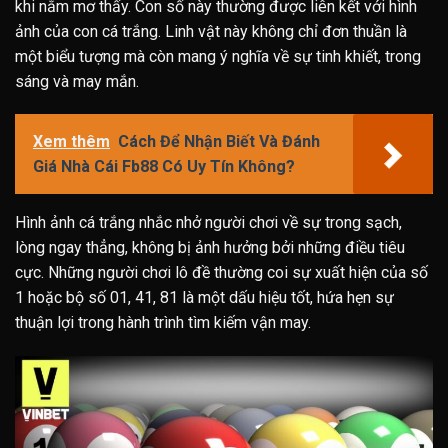
khi nằm mơ thấy. Con số này thường được liên kết với hình
ảnh của con cá trắng. Linh vật này không chỉ đơn thuần là
một biểu tượng mà còn mang ý nghĩa về sự tinh khiết, trong
sáng và may mắn.
Xem thêm
Cách Để Nhận Biết Và Đánh
Giá Nhà Cái Fb88 Có Uy Tín Không?
Hình ảnh cá trắng nhắc nhở người chơi về sự trong sạch,
lòng ngay thẳng, không bị ảnh hưởng bởi những điều tiêu
cực. Những người chơi lô đề thường coi sự xuất hiện của số
1 hoặc bộ số 01, 41, 81 là một dấu hiệu tốt, hứa hẹn sự
thuận lợi trong hành trình tìm kiếm vận may.