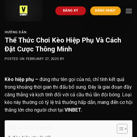
Skip
to
ĐĂNG KÝ
ĐĂNG NHẬP
content
HƯỚNG DẪN
Thể Thức Chơi Kèo Hiệp Phụ Và Cách
Đặt Cược Thông Minh
POSTED ON
FEBRUARY 27, 2025
BY
Kèo hiệp phụ
–
đúng như tên gọi của nó, chỉ tính kết quả
trong khoảng thời gian thi đấu bổ sung. Đây là giai đoạn đầy
căng thẳng và kịch tính đối với cả cầu thủ lẫn đội bóng. Loại
kèo này thường có tỷ lệ trả thưởng hấp dẫn, mang đến cơ hội
thắng lớn cho người chơi tại
VINBET
.
Table of Contents