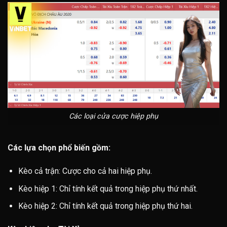
Các loại cửa cược hiệp phụ
Các lựa chọn phổ biến gồm:
Kèo cả trận: Cược cho cả hai hiệp phụ.
Kèo hiệp 1: Chỉ tính kết quả trong hiệp phụ thứ nhất.
Kèo hiệp 2: Chỉ tính kết quả trong hiệp phụ thứ hai.