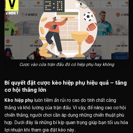
Cược vào cửa trận đấu đó có hiệp phụ hay không
Bí quyết đặt cược kèo hiệp phụ hiệu quả – tăng
cơ hội thắng lớn
Kèo hiệp phụ
luôn tiềm ẩn rủi ro cao do tính chất căng
thẳng và khó lường của trận đấu. Vì vậy, để nâng cao cơ hội
chiến thắng, người chơi cần áp dụng những chiến thuật phù
hợp. Dưới đây là những bí kíp quan trọng giúp bạn tối ưu hóa
lợi nhuận khi tham gia đặt kèo này..