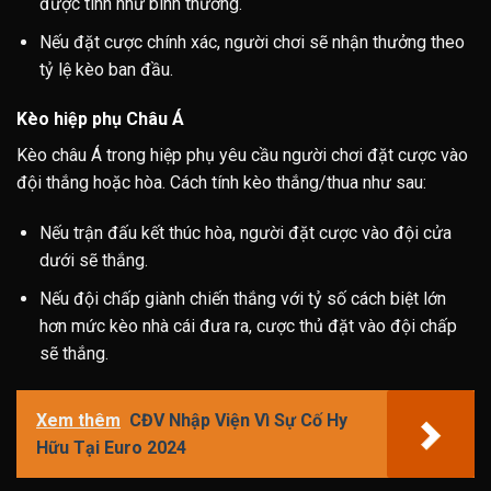
được tính như bình thường.
Nếu đặt cược chính xác, người chơi sẽ nhận thưởng theo
tỷ lệ kèo ban đầu.
Kèo hiệp phụ Châu Á
Kèo châu Á trong hiệp phụ yêu cầu người chơi đặt cược vào
đội thắng hoặc hòa. Cách tính kèo thắng/thua như sau:
Nếu trận đấu kết thúc hòa, người đặt cược vào đội cửa
dưới sẽ thắng.
Nếu đội chấp giành chiến thắng với tỷ số cách biệt lớn
hơn mức kèo nhà cái đưa ra, cược thủ đặt vào đội chấp
sẽ thắng.
Xem thêm
CĐV Nhập Viện Vì Sự Cố Hy
Hữu Tại Euro 2024