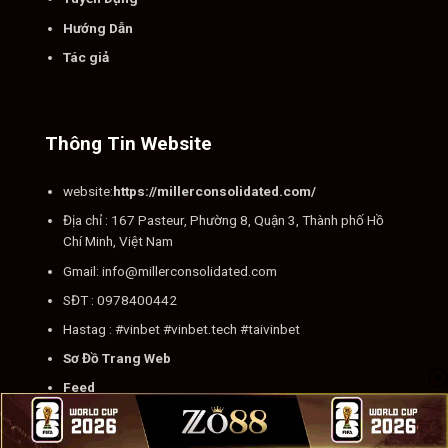
Hướng Dẫn
Tác giả
Thông Tin Website
website:
https://millerconsolidated.com/
Địa chỉ : 167 Pasteur, Phường 8, Quận 3, Thành phố Hồ
Chí Minh, Việt Nam
Gmail:
info@millerconsolidated.com
SĐT :
0978400442
Hastag : #vinbet #vinbet.tech #taivinbet
Sơ Đồ Trang Web
Feed