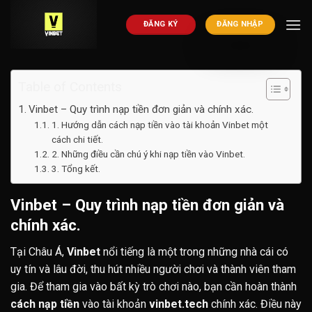
Skip
to
ĐĂNG KÝ
ĐĂNG NHẬP
content
Table of Contents
Vinbet – Quy trình nạp tiền đơn giản và chính xác.
1. Hướng dẫn cách nạp tiền vào tài khoản Vinbet một
cách chi tiết.
2. Những điều cần chú ý khi nạp tiền vào Vinbet.
3. Tổng kết.
Vinbet – Quy trình nạp tiền đơn giản và
chính xác.
Tại Châu Á,
Vinbet
nổi tiếng là một trong những nhà cái có
uy tín và lâu đời, thu hút nhiều người chơi và thành viên tham
gia. Để tham gia vào bất kỳ trò chơi nào, bạn cần hoàn thành
cách nạp tiền
vào tài khoản
vinbet.tech
chính xác. Điều này