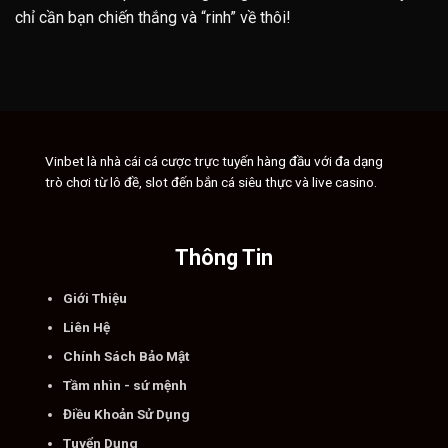
chỉ cần bạn chiến thắng và “rinh” về thôi!
Vinbet là nhà cái cá cược trực tuyến hàng đầu với đa dạng
trò chơi từ lô đề, slot đến bắn cá siêu thực và live casino.
Thông Tin
Giới Thiệu
Liên Hệ
Chính Sách Bảo Mật
Tầm nhìn - sứ mệnh
Điều Khoản Sử Dụng
Tuyển Dụng