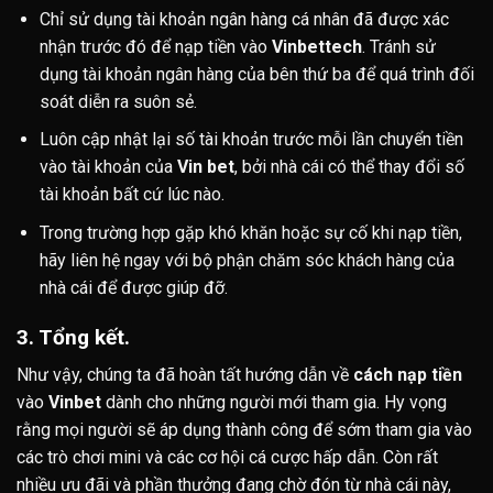
Chỉ sử dụng tài khoản ngân hàng cá nhân đã được xác
nhận trước đó để nạp tiền vào
Vinbettech
. Tránh sử
dụng tài khoản ngân hàng của bên thứ ba để quá trình đối
soát diễn ra suôn sẻ.
Luôn cập nhật lại số tài khoản trước mỗi lần chuyển tiền
vào tài khoản của
Vin bet
, bởi nhà cái có thể thay đổi số
tài khoản bất cứ lúc nào.
Trong trường hợp gặp khó khăn hoặc sự cố khi nạp tiền,
hãy liên hệ ngay với bộ phận chăm sóc khách hàng của
nhà cái để được giúp đỡ.
3. Tổng kết.
Như vậy, chúng ta đã hoàn tất hướng dẫn về
cách nạp tiền
vào
Vinbet
dành cho những người mới tham gia. Hy vọng
rằng mọi người sẽ áp dụng thành công để sớm tham gia vào
các trò chơi mini và các cơ hội cá cược hấp dẫn. Còn rất
nhiều ưu đãi và phần thưởng đang chờ đón từ nhà cái này,