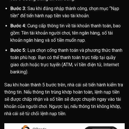
Bước 3:
Sau khi đăng nhập thành công, chọn mục “Nạp
tiền” để tiến hành nạp tiền vào tài khoản.
Bước 4:
Cung cấp thông tin về tài khoản thanh toán, bao
gồm: Tên tài khoản người chơi, tên ngân hàng, số tài
khoản ngân hàng và số tiền muốn nạp.
Bước 5:
Lựa chọn cổng thanh toán và phương thức thanh
toán phù hợp. Bạn có thể thanh toán trực tiếp tại quầy
giao dịch hoặc trực tuyến (ATM, ví tiền điện tử, Internet
banking).
Sau khi hoàn thành 5 bước trên, nhà cái sẽ tiến hành kiểm tra
thông tin. Nếu thông tin trùng khớp hoàn toàn, lệnh nạp tiền
sẽ được chấp nhận và số tiền sẽ được chuyển ngay vào tài
khoản của người chơi. Ngược lại, nếu thông tin không khớp,
nhà cái sẽ từ chối lệnh nạp tiền.