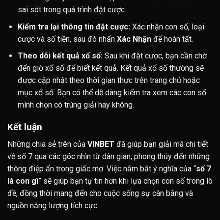
sai sót trong quá trình đặt cược.
Kiểm tra lại thông tin đặt cược:
Xác nhận con số, loại
cược và số tiền, sau đó nhấn
Xác Nhận
để hoàn tất.
Theo dõi kết quả xổ số:
Sau khi đặt cược, bạn cần chờ
đến giờ xổ số để biết kết quả. Kết quả xổ số thường sẽ
được cập nhật theo thời gian thực trên trang chủ hoặc
mục xổ số. Bạn có thể dễ dàng kiểm tra xem các con số
mình chọn có trúng giải hay không.
Kết luận
Những chia sẻ trên của
VINBET
đã giúp bạn giải mã chi tiết
về số 7 qua các góc nhìn từ dân gian, phong thủy đến những
thông điệp ẩn trong giấc mơ. Việc nắm bắt ý nghĩa của “
số 7
là con gì
” sẽ giúp bạn tự tin hơn khi lựa chọn con số trong lô
đề, đồng thời mang đến cho cuộc sống sự cân bằng và
nguồn năng lượng tích cực.