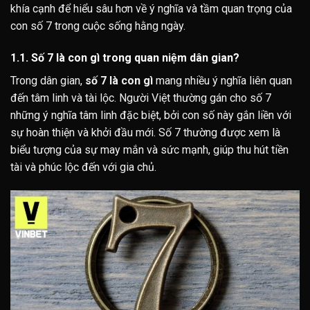
khía cạnh để hiểu sâu hơn về ý nghĩa và tầm quan trọng của
con số 7 trong cuộc sống hằng ngày.
1.1. Số 7 là con gì trong quan niệm dân gian?
Trong dân gian,
số 7 là con gì
mang nhiều ý nghĩa liên quan
đến tâm linh và tài lộc. Người Việt thường gán cho số 7
những ý nghĩa tâm linh đặc biệt, bởi con số này gắn liền với
sự hoàn thiện và khởi đầu mới. Số 7 thường được xem là
biểu tượng của sự may mắn và sức mạnh, giúp thu hút tiền
tài và phúc lộc đến với gia chủ.