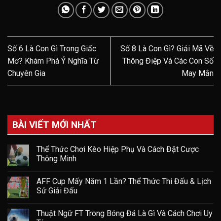
Số 6 Là Con Gì Trong Giấc
Số 8 Là Con Gì? Giải Mã Về
Mơ? Khám Phá Ý Nghĩa Từ
Thông Điệp Và Các Con Số
Chuyên Gia
May Mắn
BÀI VIẾT MỚI NHẤT
Thể Thức Chơi Kèo Hiệp Phụ Và Cách Đặt Cược
Thông Minh
AFF Cup Mấy Năm 1 Lần? Thể Thức Thi Đấu & Lịch
Sử Giải Đấu
Thuật Ngữ FT Trong Bóng Đá Là Gì Và Cách Chơi Uy