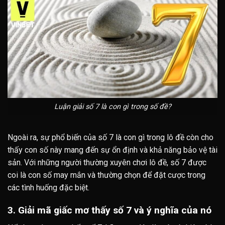
Luận giải số 7 là con gì trong số đề?
Ngoài ra, sự phổ biến của số 7 là con gì trong lô đề còn cho
thấy con số này mang đến sự ổn định và khả năng bảo vệ tài
sản. Với những người thường xuyên chơi lô đề, số 7 được
coi là con số may mắn và thường chọn để đặt cược trong
các tình huống đặc biệt.
3. Giải mã giấc mơ thấy số 7 và ý nghĩa của nó