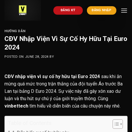
Skip
to
ĐĂNG KÝ
ĐĂNG NHẬP
content
HƯỚNG DẪN
CĐV Nhập Viện Vì Sự Cố Hy Hữu Tại Euro
2024
POSTED ON
JUNE 28, 2024
BY
CĐV nhập viện vì sự cố hy hữu tại Euro 2024
sau khi ăn
mừng quá mức trong trận thắng của đội tuyển Áo trước Ba
Lan tại bảng D Euro 2024. Sự việc này đã gây xôn xao dư
luận và thu hút sự chú ý của giới truyền thông. Cùng
vinbettech
tìm hiểu về diễn biến của câu chuyện này nhé.
Table of Contents