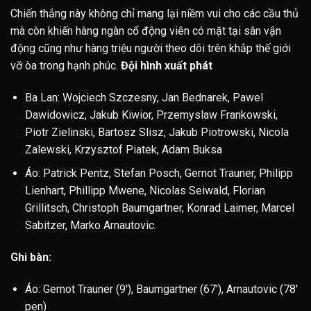
Chiến thắng này không chỉ mang lại niềm vui cho các cầu thủ
mà còn khiến hàng ngàn cổ động viên có mặt tại sân vận
động cũng như hàng triệu người theo dõi trên khắp thế giới
vỡ òa trong hạnh phúc.
Đội hình xuất phát
Ba Lan: Wojciech Szczesny, Jan Bednarek, Pawel
Dawidowicz, Jakub Kiwior, Przemyslaw Frankowski,
Piotr Zielinski, Bartosz Slisz, Jakub Piotrowski, Nicola
Zalewski, Krzysztof Piatek, Adam Buksa
Áo: Patrick Pentz, Stefan Posch, Gernot Trauner, Philipp
Lienhart, Phillipp Mwene, Nicolas Seiwald, Florian
Grillitsch, Christoph Baumgartner, Konrad Laimer, Marcel
Sabitzer, Marko Arnautovic.
Ghi bàn:
Áo: Gernot Trauner (9′), Baumgartner (67′), Arnautovic (78′
pen)