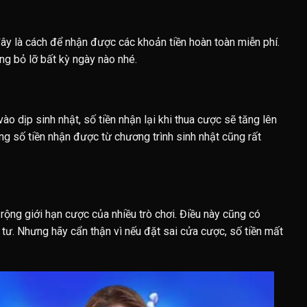
ây là cách để nhận được các khoản tiền hoàn toàn miễn phí.
ng bỏ lỡ bất kỳ ngày nào nhé.
ào dịp sinh nhật, số tiền nhận lại khi thua cược sẽ tăng lên
ổng số tiền nhận được từ chương trình sinh nhật cũng rất
 rộng giới hạn cược của nhiều trò chơi. Điều này cũng có
 tư. Nhưng hãy cẩn thận vì nếu đặt sai cửa cược, số tiền mất