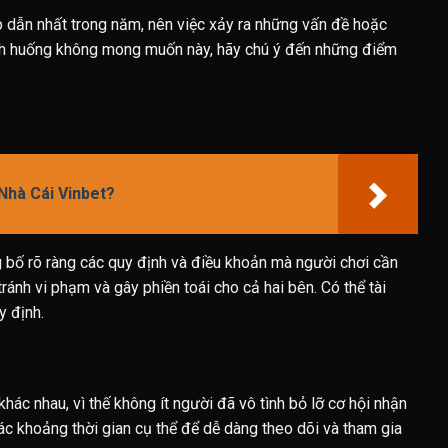
p dẫn nhất trong năm, nên việc xảy ra những vấn đề hoặc
tình huống không mong muốn này, hãy chú ý đến những điểm
Nhà Cái Vinbet?
g bố rõ ràng các quy định và điều khoản mà người chơi cần
tránh vi phạm và gây phiền toái cho cả hai bên. Có thể tài
y định.
hác nhau, vì thế không ít người đã vô tình bỏ lỡ cơ hội nhận
các khoảng thời gian cụ thể để dễ dàng theo dõi và tham gia