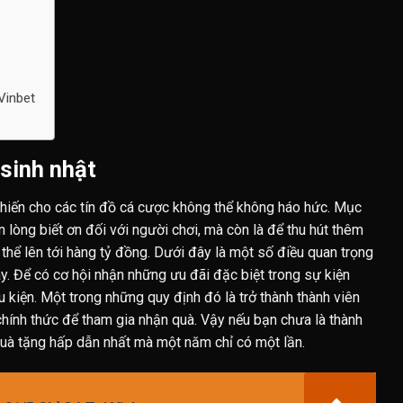
Vinbet
 sinh nhật
khiến cho các tín đồ cá cược không thể không háo hức. Mục
n lòng biết ơn đối với người chơi, mà còn là để thu hút thêm
thể lên tới hàng tỷ đồng. Dưới đây là một số điều quan trọng
y. Để có cơ hội nhận những ưu đãi đặc biệt trong sự kiện
u kiện. Một trong những quy định đó là trở thành thành viên
chính thức để tham gia nhận quà. Vậy nếu bạn chưa là thành
 quà tặng hấp dẫn nhất mà một năm chỉ có một lần.