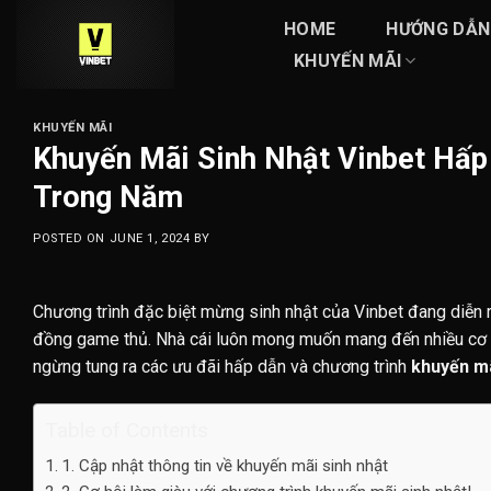
Skip
HOME
HƯỚNG DẪN
to
KHUYẾN MÃI
content
KHUYẾN MÃI
Khuyến Mãi Sinh Nhật Vinbet Hấp
Trong Năm
POSTED ON
JUNE 1, 2024
BY
Chương trình đặc biệt mừng sinh nhật của Vinbet đang diễn r
đồng game thủ. Nhà cái luôn mong muốn mang đến nhiều cơ h
ngừng tung ra các ưu đãi hấp dẫn và chương trình
khuyến mã
Table of Contents
1. Cập nhật thông tin về khuyến mãi sinh nhật