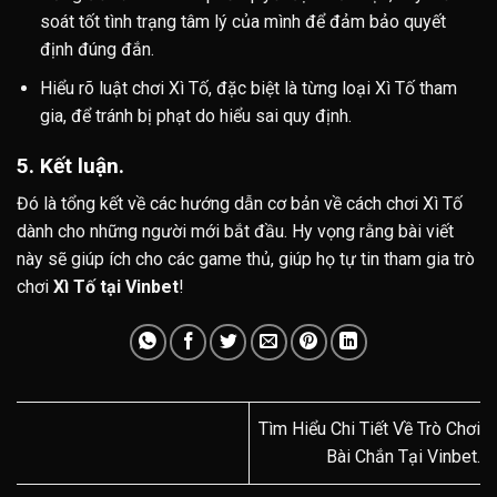
soát tốt tình trạng tâm lý của mình để đảm bảo quyết
định đúng đắn.
Hiểu rõ luật chơi Xì Tố, đặc biệt là từng loại Xì Tố tham
gia, để tránh bị phạt do hiểu sai quy định.
5. Kết luận.
Đó là tổng kết về các hướng dẫn cơ bản về cách chơi Xì Tố
dành cho những người mới bắt đầu. Hy vọng rằng bài viết
này sẽ giúp ích cho các game thủ, giúp họ tự tin tham gia trò
chơi
Xì Tố tại Vinbet
!
Tìm Hiểu Chi Tiết Về Trò Chơi
Bài Chắn Tại Vinbet.