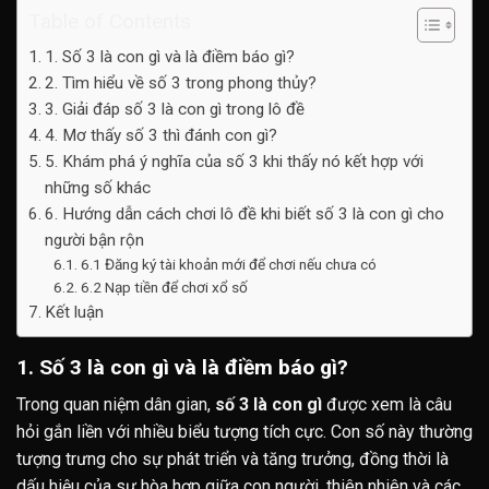
Table of Contents
1. Số 3 là con gì và là điềm báo gì?
2. Tìm hiểu về số 3 trong phong thủy?
3. Giải đáp số 3 là con gì trong lô đề
4. Mơ thấy số 3 thì đánh con gì?
5. Khám phá ý nghĩa của số 3 khi thấy nó kết hợp với
những số khác
6. Hướng dẫn cách chơi lô đề khi biết số 3 là con gì cho
người bận rộn
6.1 Đăng ký tài khoản mới để chơi nếu chưa có
6.2 Nạp tiền để chơi xổ số
Kết luận
1. Số 3 là con gì và là điềm báo gì?
Trong quan niệm dân gian,
số 3 là con gì
được xem là câu
hỏi gắn liền với nhiều biểu tượng tích cực. Con số này thường
tượng trưng cho sự phát triển và tăng trưởng, đồng thời là
dấu hiệu của sự hòa hợp giữa con người, thiên nhiên và các