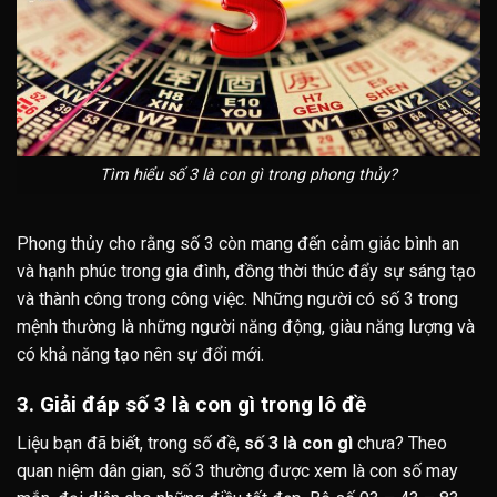
Tìm hiểu số 3 là con gì trong phong thủy?
Phong thủy cho rằng số 3 còn mang đến cảm giác bình an
và hạnh phúc trong gia đình, đồng thời thúc đẩy sự sáng tạo
và thành công trong công việc. Những người có số 3 trong
mệnh thường là những người năng động, giàu năng lượng và
có khả năng tạo nên sự đổi mới.
3. Giải đáp số 3 là con gì trong lô đề
Liệu bạn đã biết, trong số đề,
số 3 là con gì
chưa? Theo
quan niệm dân gian, số 3 thường được xem là con số may