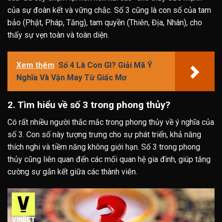
của sự đoàn kết và vững chắc. Số 3 cũng là con số của tam
bảo (Phật, Pháp, Tăng), tam quyền (Thiên, Địa, Nhân), cho
thấy sự vẹn toàn và toàn diện.
Xem thêm
Số 4 Là Con Gì? Giải Mã Ý
Nghĩa Và Vận May Từ Giấc Mơ
2. Tìm hiểu về số 3 trong phong thủy?
Có rất nhiều người thắc mắc trong phong thủy về ý nghĩa của
số 3. Con số này tượng trưng cho sự phát triển, khả năng
thích nghi và tiềm năng không giới hạn. Số 3 trong phong
thủy cũng liên quan đến các mối quan hệ gia đình, giúp tăng
cường sự gắn kết giữa các thành viên.