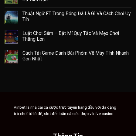
Thuật Ngữ FT Trong Bóng Đá Là Gì Và Cách Chơi Uy
Tín
Luật Chơi Sâm – Bật Mí Quy Tắc Và Mẹo Chơi
Thắng Lớn
Cách Tải Game Đánh Bài Phỏm Về Máy Tính Nhanh
Gọn Nhất
Vinbet là nhà cái cá cược trực tuyến hàng đầu với đa dạng
trò chơi từ lô đề, slot đến bắn cá siêu thực và live casino.