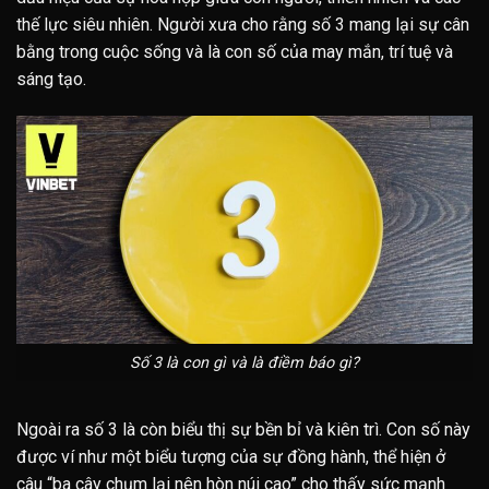
thế lực siêu nhiên. Người xưa cho rằng số 3 mang lại sự cân
bằng trong cuộc sống và là con số của may mắn, trí tuệ và
sáng tạo.
Số 3 là con gì và là điềm báo gì?
Ngoài ra số 3 là còn biểu thị sự bền bỉ và kiên trì. Con số này
được ví như một biểu tượng của sự đồng hành, thể hiện ở
câu “ba cây chụm lại nên hòn núi cao” cho thấy sức mạnh