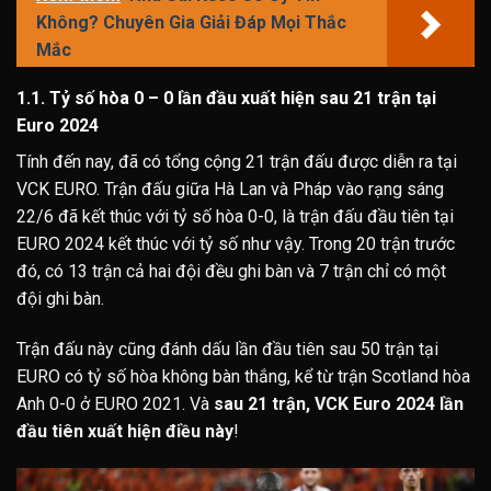
Không? Chuyên Gia Giải Đáp Mọi Thắc
Mắc
1.1. Tỷ số hòa 0 – 0 lần đầu xuất hiện sau 21 trận tại
Euro 2024
Tính đến nay, đã có tổng cộng 21 trận đấu được diễn ra tại
VCK EURO. Trận đấu giữa Hà Lan và Pháp vào rạng sáng
22/6 đã kết thúc với tỷ số hòa 0-0, là trận đấu đầu tiên tại
EURO 2024 kết thúc với tỷ số như vậy. Trong 20 trận trước
đó, có 13 trận cả hai đội đều ghi bàn và 7 trận chỉ có một
đội ghi bàn.
Trận đấu này cũng đánh dấu lần đầu tiên sau 50 trận tại
EURO có tỷ số hòa không bàn thắng, kể từ trận Scotland hòa
Anh 0-0 ở EURO 2021. Và
sau 21 trận, VCK Euro 2024 lần
đầu tiên xuất hiện điều này
!