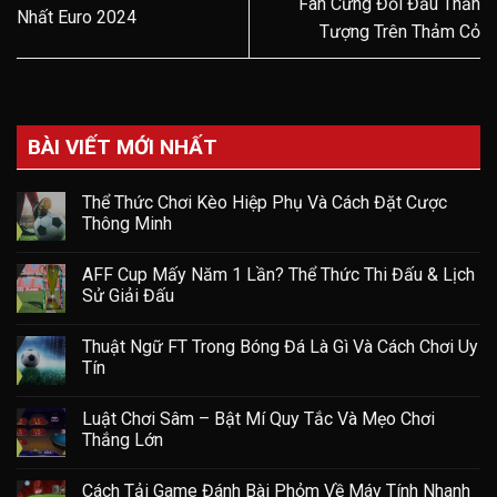
Fan Cứng Đối Đầu Thần
Nhất Euro 2024
Tượng Trên Thảm Cỏ
BÀI VIẾT MỚI NHẤT
Thể Thức Chơi Kèo Hiệp Phụ Và Cách Đặt Cược
Thông Minh
AFF Cup Mấy Năm 1 Lần? Thể Thức Thi Đấu & Lịch
Sử Giải Đấu
Thuật Ngữ FT Trong Bóng Đá Là Gì Và Cách Chơi Uy
Tín
Luật Chơi Sâm – Bật Mí Quy Tắc Và Mẹo Chơi
Thắng Lớn
Cách Tải Game Đánh Bài Phỏm Về Máy Tính Nhanh