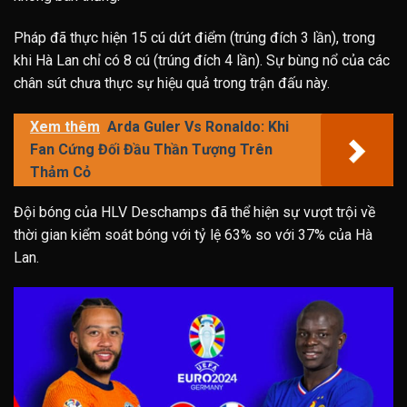
Pháp đã thực hiện 15 cú dứt điểm (trúng đích 3 lần), trong
khi Hà Lan chỉ có 8 cú (trúng đích 4 lần). Sự bùng nổ của các
chân sút chưa thực sự hiệu quả trong trận đấu này.
Xem thêm
Arda Guler Vs Ronaldo: Khi
Fan Cứng Đối Đầu Thần Tượng Trên
Thảm Cỏ
Đội bóng của HLV Deschamps đã thể hiện sự vượt trội về
thời gian kiểm soát bóng với tỷ lệ 63% so với 37% của Hà
Lan.