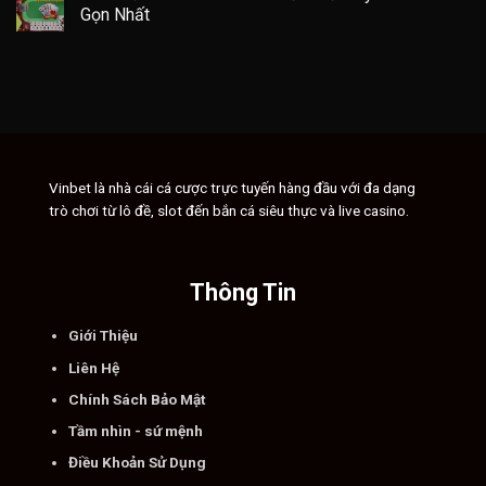
Gọn Nhất
Vinbet là nhà cái cá cược trực tuyến hàng đầu với đa dạng
trò chơi từ lô đề, slot đến bắn cá siêu thực và live casino.
Thông Tin
Giới Thiệu
Liên Hệ
Chính Sách Bảo Mật
Tầm nhìn - sứ mệnh
Điều Khoản Sử Dụng