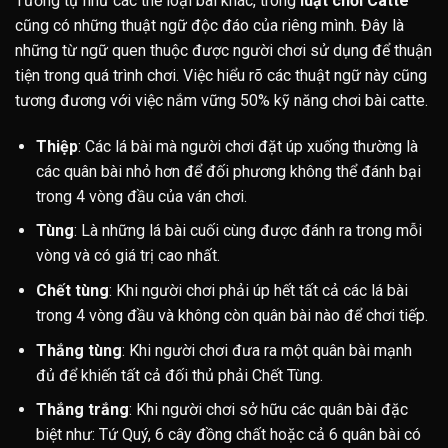
Tương tự như các thể loại bài khác, trong
luật chơi Catte
cũng có những thuật ngữ độc đáo của riêng mình. Đây là
những từ ngữ quen thuộc được người chơi sử dụng để thuận
tiện trong quá trình chơi. Việc hiểu rõ các thuật ngữ này cũng
tương đương với việc nắm vững 50% kỹ năng chơi bài catte.
Thiệp
: Các lá bài mà người chơi đặt úp xuống thường là
các quân bài nhỏ hơn để đối phương không thể đánh bại
trong 4 vòng đầu của ván chơi.
Tùng
: Là những lá bài cuối cùng được đánh ra trong mỗi
vòng và có giá trị cao nhất.
Chết tùng
: Khi người chơi phải úp hết tất cả các lá bài
trong 4 vòng đầu và không còn quân bài nào để chơi tiếp.
Thắng tùng
: Khi người chơi đưa ra một quân bài mạnh
đủ để khiến tất cả đối thủ phải Chết Tùng.
Thắng trắng
: Khi người chơi sở hữu các quân bài đặc
biệt như: Tứ Quý, 6 cây đồng chất hoặc cả 6 quân bài có