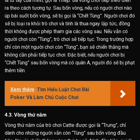
lá từ tay của mình, gọi là Thiệp. Ba vòng chơi tiếp theo diễn
ra theo cách tương tự. Sau bốn vòng, nếu có người chơi nào
úp bài suốt bốn vòng, sẽ bị gọi là “Chết Tùng”. Người chơi đó
sẽ bị loại ra khỏi trò chơi và tính là thua ngay lập tức, đồng
thời không được phép tham gia các vòng sau. Nếu vẫn có
người chơi còn “Tùng”, trò chơi sẽ tiếp tục. Trong trường hợp
chỉ còn một người chơi còn “Tùng”, bạn sẽ chiến thắng mà
không cần phải tiếp tục chơi. Đặc biệt, nếu người chơi bị
“Chết Tùng” sau bốn vòng mà có quân A, người đó sẽ bị phạt
thêm tiền.
Xem thêm
Tìm Hiểu Luật Chơi Bài
Poker Và Làm Chủ Cuộc Chơi
4.3. Vòng thứ năm
Vòng thứ năm của trò chơi Catte được gọi là “Trưng”, chỉ
dành cho những người vẫn còn “Tùng” sau bốn vòng đầu