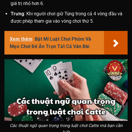
giá trị nhỏ hơn 6.
Trưng
: Khi người chơi giữ Tùng trong cả 4 vòng đầu và
được phép tham gia vào vòng chơi thứ 5.
Xem thêm
Bật Mí Luật Chơi Phỏm Và
Mẹo Chơi Để Ăn Trọn Tất Cả Ván Bài
Các thuật ngữ quan trọng trong luật chơi Catte mà bạn cần