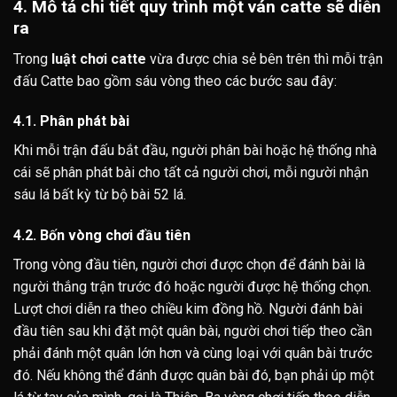
4. Mô tả chi tiết quy trình một ván catte sẽ diễn
ra
Trong
luật chơi catte
vừa được chia sẻ bên trên thì mỗi trận
đấu Catte bao gồm sáu vòng theo các bước sau đây:
4.1. Phân phát bài
Khi mỗi trận đấu bắt đầu, người phân bài hoặc hệ thống nhà
cái sẽ phân phát bài cho tất cả người chơi, mỗi người nhận
sáu lá bất kỳ từ bộ bài 52 lá.
4.2. Bốn vòng chơi đầu tiên
Trong vòng đầu tiên, người chơi được chọn để đánh bài là
người thắng trận trước đó hoặc người được hệ thống chọn.
Lượt chơi diễn ra theo chiều kim đồng hồ. Người đánh bài
đầu tiên sau khi đặt một quân bài, người chơi tiếp theo cần
phải đánh một quân lớn hơn và cùng loại với quân bài trước
đó. Nếu không thể đánh được quân bài đó, bạn phải úp một