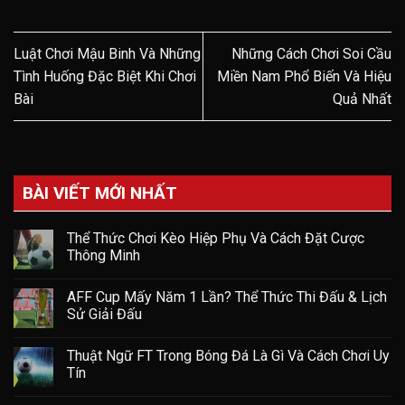
Luật Chơi Mậu Binh Và Những
Những Cách Chơi Soi Cầu
Tình Huống Đặc Biệt Khi Chơi
Miền Nam Phổ Biến Và Hiệu
Bài
Quả Nhất
BÀI VIẾT MỚI NHẤT
Thể Thức Chơi Kèo Hiệp Phụ Và Cách Đặt Cược
Thông Minh
AFF Cup Mấy Năm 1 Lần? Thể Thức Thi Đấu & Lịch
Sử Giải Đấu
Thuật Ngữ FT Trong Bóng Đá Là Gì Và Cách Chơi Uy
Tín