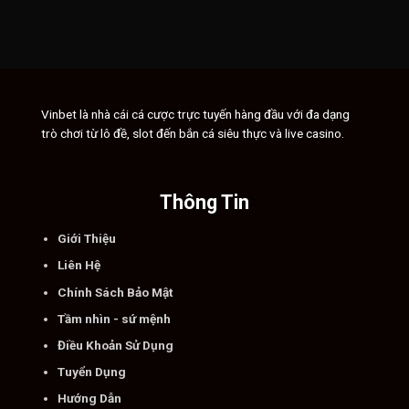
Vinbet là nhà cái cá cược trực tuyến hàng đầu với đa dạng
trò chơi từ lô đề, slot đến bắn cá siêu thực và live casino.
Thông Tin
Giới Thiệu
Liên Hệ
Chính Sách Bảo Mật
Tầm nhìn - sứ mệnh
Điều Khoản Sử Dụng
Tuyển Dụng
Hướng Dẫn