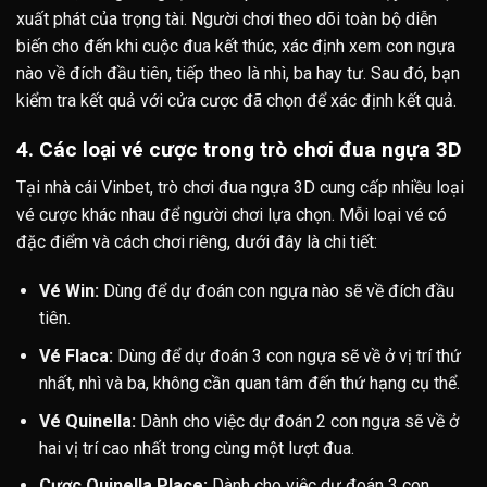
xuất phát của trọng tài. Người chơi theo dõi toàn bộ diễn
biến cho đến khi cuộc đua kết thúc, xác định xem con ngựa
nào về đích đầu tiên, tiếp theo là nhì, ba hay tư. Sau đó, bạn
kiểm tra kết quả với cửa cược đã chọn để xác định kết quả.
4. Các loại vé cược trong trò chơi đua ngựa 3D
Tại nhà cái Vinbet, trò chơi đua ngựa 3D cung cấp nhiều loại
vé cược khác nhau để người chơi lựa chọn. Mỗi loại vé có
đặc điểm và cách chơi riêng, dưới đây là chi tiết:
Vé Win:
Dùng để dự đoán con ngựa nào sẽ về đích đầu
tiên.
Vé Flaca:
Dùng để dự đoán 3 con ngựa sẽ về ở vị trí thứ
nhất, nhì và ba, không cần quan tâm đến thứ hạng cụ thể.
Vé Quinella:
Dành cho việc dự đoán 2 con ngựa sẽ về ở
hai vị trí cao nhất trong cùng một lượt đua.
Cược Quinella Place:
Dành cho việc dự đoán 3 con