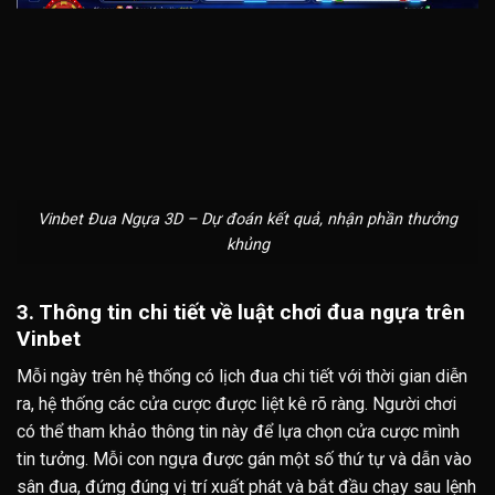
Vinbet Đua Ngựa 3D – Dự đoán kết quả, nhận phần thưởng
khủng
3. Thông tin chi tiết về luật chơi đua ngựa trên
Vinbet
Mỗi ngày trên hệ thống có lịch đua chi tiết với thời gian diễn
ra, hệ thống các cửa cược được liệt kê rõ ràng. Người chơi
có thể tham khảo thông tin này để lựa chọn cửa cược mình
tin tưởng. Mỗi con ngựa được gán một số thứ tự và dẫn vào
sân đua, đứng đúng vị trí xuất phát và bắt đầu chạy sau lệnh