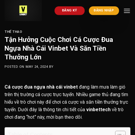
Skip
to
ĐĂNG KÝ
ĐĂNG NHẬP
content
THỂ THAO
Tận Hưởng Cuộc Chơi Cá Cược Đua
Ngựa Nhà Cái Vinbet Và Săn Tiền
Thưởng Lớn
POSTED ON
MAY 24, 2024
BY
Cá cược đua ngựa nhà cái vinbet
đang làm mưa làm gió
trên thị trường cá cược trực tuyến. Nhiều game thủ đang tìm
hiểu về trò chơi này để chơi cá cược và săn tiền thưởng trực
tuyến. Dưới đây là thông tin chi tiết của
vinbettech
về trò
chơi đang “hot” này, mời bạn theo dõi.
Table of Contents